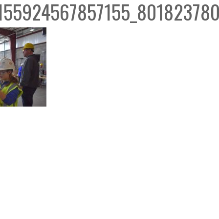
155924567857155_80182378