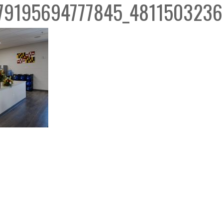
79195694777845_481150323